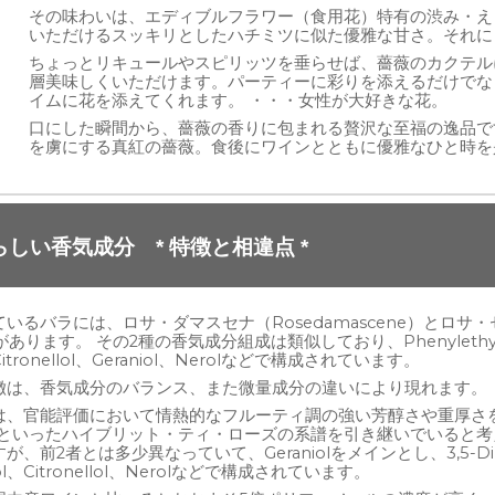
その味わいは、エディブルフラワー（食用花）特有の渋み・え
いただけるスッキリとしたハチミツに似た優雅な甘さ。それに
ちょっとリキュールやスピリッツを垂らせば、薔薇のカクテル
層美味しくいただけます。パーティーに彩りを添えるだけでな
イムに花を添えてくれます。 ・・・女性が大好きな花。
口にした瞬間から、薔薇の香りに包まれる贅沢な至福の逸品で
を虜にする真紅の薔薇。食後にワインとともに優雅なひと時を
しい香気成分 * 特徴と相違点 *
いるバラには、ロサ・ダマスセナ（Rosedamascene）とロサ
lia）があります。 その2種の香気成分組成は類似しており、Phenylethyl 
ronellol、Geraniol、Nerolなどで構成されています。
徴は、香気成分のバランス、また微量成分の違いにより現れます。
、官能評価において情熱的なフルーティ調の強い芳醇さや重厚さをも
olueneといったハイブリット・ティ・ローズの系譜を引き継いでいる
前2者とは多少異なっていて、Geraniolをメインとし、3,5-Dimet
cohol、Citronellol、Nerolなどで構成されています。