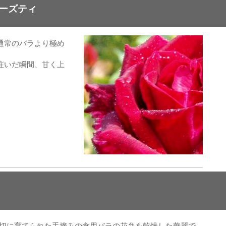
ーズティ
通常のバラより極め
注いだ瞬間、甘く上