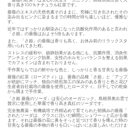
「薔薇の紅茶」は安心の完全オーガニック。島根県奥出雲で大
香り高き100％ナチュラル紅茶です。
薔薇のエキスの天然色素そのままに、究極に引き出されたその
染み出るピンクに染まるまでの時間が待ち遠しいほど。優雅な
す。
近年ではすっかりお馴染みになった抗酸化作用のあると言われ
「さ姫」の薔薇はおよそ5倍もあります。
また、「さ姫」の薔薇は香りも高く、お休み前のリラックスタ
用いられてきた程。
ストレスの緩和や、鎮静効果がある他にも、抗菌作用、消炎作
アンチエイジング効果、女性のホルモンバランスを整える効果
でカフェインは含まれておりません。
手作業ならではの鮮やかな色と、しっかりと香る甘美なる薔薇
薔薇の紅茶（ローズティ）は、薔薇の品種「さ姫」と「アップ
が絶妙にマッチ、独自の焙煎加工の深みのある香りと色と花び
生産者自社栽培の薔薇を使用したローズティ。日干しでの乾燥
から隅まで手作業。
「さ姫 薔薇のソーダ」は安心のオーガニック。島根県奥出雲
贅沢に使用した華麗で香り高き真紅のソーダです。
完全無農薬・有機栽培で丹精込めて育てられた朝摘みの薔薇「
されたソーダは、グラスに注いだ瞬間にシュワーッと広がる優
ます。それは薔薇の花に鼻をそっと近づけて香りを嗜んだ時の
甘美なる薔薇の本物の香りを口いっぱいにお楽しみいただけま