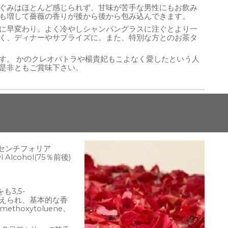
ぐみはほとんど感じられず、甘味が苦手な男性にもお飲み
も増して薔薇の香りが後から後から包み込んできます。
に早変わり。よく冷やしシャンパングラスに注ぐとより一
く、ディナーやサプライズに。また、特別な方とのお茶タ
す。 かのクレオパトラや楊貴妃もこよなく愛したという人
是非ともご賞味下さい。
・センチフォリア
Alcohol(75％前後)
3,5-
と考えられ、基本的な香
hoxytoluene、