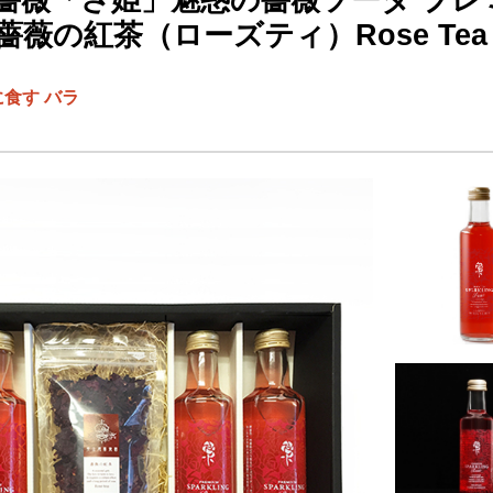
薔薇「さ姫」魅惑の薔薇ソーダ プ
薇の紅茶（ローズティ）Rose Tea
食す バラ