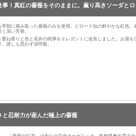
仕事！真紅の薔薇をそのままに。薫り高きソーダとロ
る早朝に摘み取った薔薇のみを使用。ビロード似の鮮やかな紅色。
甘く深い芳香。
を重ね香りと色と花弁の肉厚をエレガントに改良しました。お湯を
り、誰しも思わず深呼吸。
さと忍耐力が産んだ極上の薔薇