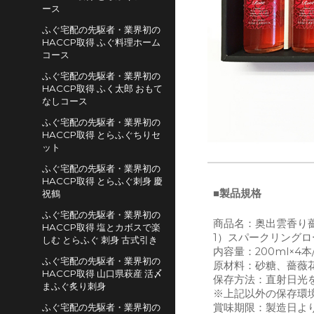
ース
ふぐ宅配の先駆者・業界初の
HACCP取得 ふぐ料理ホーム
コース
ふぐ宅配の先駆者・業界初の
HACCP取得 ふく太郎 おもて
なしコース
ふぐ宅配の先駆者・業界初の
HACCP取得 とらふぐちりセ
ット
ふぐ宅配の先駆者・業界初の
HACCP取得 とらふぐ刺身 慶
■製品規格
祝鶴
ふぐ宅配の先駆者・業界初の
商品名：
奥出雲香り薔
HACCP取得 塩とカボスで楽
1）スパークリング
しむ とらふぐ 刺身 古式引き
内容量：200ml×4本
ふぐ宅配の先駆者・業界初の
原材料：砂糖、薔薇
HACCP取得 山口県萩産 活〆
保存方法：直射日光
まふぐ炙り刺身
※上記以外の保存環
ふぐ宅配の先駆者・業界初の
賞味期限：製造日よ