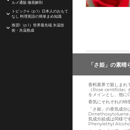
ルメ通販 徹底解剖
トピック4（p.1）日本人のおもて
なし 料理英語の簡単まめ知識
推奨1（p.1）世界最先端 氷温技
術・氷温熟成
「さ姫」の素晴ら
香料業界で親しまれて
（Rose centifo
をメインとし、他にCit
香気にそれぞれの特
「さ姫」の香気成分は
Dimethoxyt
気成分組成は同様ですが、
Phenylethyl Al