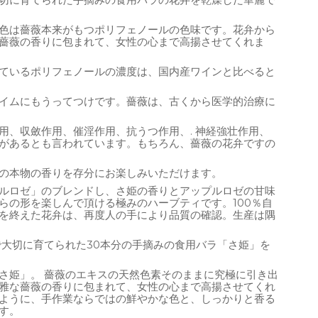
切に育てられた手摘みの食用バラの花弁を乾燥した華麗で
色は薔薇本来がもつポリフェノールの色味です。花弁から
薔薇の香りに包まれて、女性の心まで高揚させてくれま
ているポリフェノールの濃度は、国内産ワインと比べると
イムにもうってつけです。薔薇は、古くから医学的治療に
用、収斂作用、催淫作用、抗うつ作用、. 神経強壮作用、
があるとも言われています。もちろん、薔薇の花弁ですの
の本物の香りを存分にお楽しみいただけます。
ルロゼ」のブレンドし、さ姫の香りとアップルロゼの甘味
らの形を楽しんで頂ける極みのハーブティです。100％自
を終えた花弁は、再度人の手により品質の確認。生産は隅
で大切に育てられた30本分の手摘みの食用バラ「さ姫」を
さ姫」。 薔薇のエキスの天然色素そのままに究極に引き出
雅な薔薇の香りに包まれて、女性の心まで高揚させてくれ
ように、手作業ならではの鮮やかな色と、しっかりと香る
す。