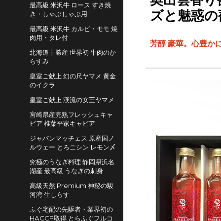
奥出雲香り
最高級 米沢牛 ロース すき焼
ズと魅惑の薔
き・しゃぶしゃぶ用
最高級 米沢牛 カルビ・モモ 焼
肉用・タレ付
芳醇 豪華。心豊かに
北海道十勝産 世界初 牛肉のか
らすみ
皇室ご献上 幻の尺ヤマメ 黄金
のイクラ
皇室ご献上 渓流の女王ヤマメ
宮崎県産完熟フレッシュキャ
ビア 椎葉平家キャビア
ジャパンマッチェス 原産国ノ
ルウェー とろニシン レモン〆
究極のうなぎ料理 静岡県浜名
湖産 最高級 うなぎの刺身
高級天然 Premium 神秘の駿
河湾 生しらす
ふぐ宅配の先駆者・業界初の
HACCP取得 とらふぐフルコ