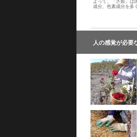
よって、「さ姫」は
成分、色素成分を多
人の感覚が必要