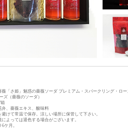
薇「さ姫」魅惑の薔薇ソーダ プレミアム・スパークリング・ローズと
ローズ（薔薇のソーダ）
/箱
花弁、薔薇エキス、酸味料
を避けて常温で保存。涼しい場所に保管して下さい。
境によっては退色する場合がございます。
り6ケ月。