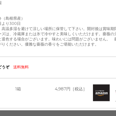
園
弁（島根県産）
より300日
、高温多湿を避けて涼しい場所に保管して下さい。開封後は賞味期
ーズは、冷蔵庫または氷で冷やすと美味しくいただけます。薔薇の
退色する場合がございます。味わいには問題がございません。 薔薇
がりください。優雅な薔薇の香りをご堪能いただけます。
らどうぞ
送料無料
1箱
4,987
円［税込］