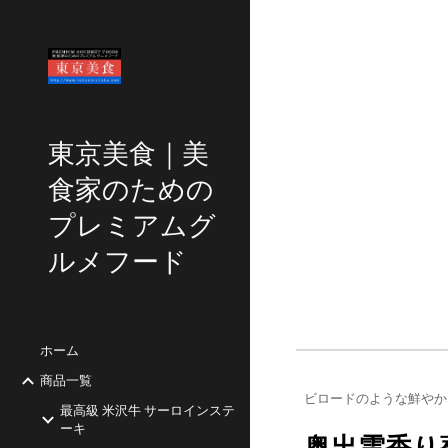
Sk
東京美食｜美
食家のための
プレミアムグ
ルメフード
ホーム
商品一覧
ビロードのような鮮やか
最高級 米沢牛 サーロインステ
ーキ