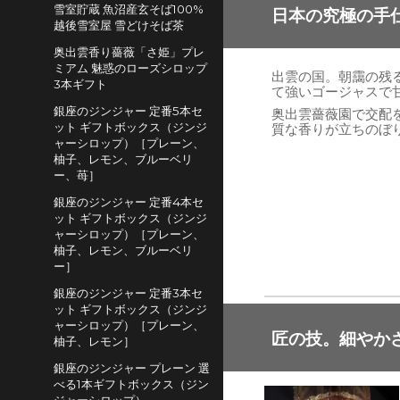
雪室貯蔵 魚沼産玄そば100%
日本の究極の手
越後雪室屋 雪どけそば茶
奥出雲香り薔薇「さ姫」プレ
ミアム 魅惑のローズシロップ
出雲の国。朝靄の残
3本ギフト
て強いゴージャスで
銀座のジンジャー 定番5本セ
奥出雲薔薇園で交配
ット ギフトボックス（ジンジ
質な香りが立ちのぼ
ャーシロップ）［プレーン、
柚子、レモン、ブルーベリ
ー、苺］
銀座のジンジャー 定番4本セ
ット ギフトボックス（ジンジ
ャーシロップ）［プレーン、
柚子、レモン、ブルーベリ
ー］
銀座のジンジャー 定番3本セ
ット ギフトボックス（ジンジ
ャーシロップ）［プレーン、
匠の技。細やか
柚子、レモン］
銀座のジンジャー プレーン 選
べる1本ギフトボックス（ジン