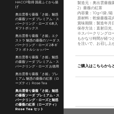
HACCP取得 国産ふぐから揚
製造元：奥出雲薔薇
げ
2）薔薇の紅茶
内容量：10g×1袋 /箱
奥出雲香り薔薇「さ姫」魅惑
原材料：乾燥薔薇花
の薔薇ソーダ プレミアム・ス
賞味期限：製造年月日
パークリング・ローズ 6本入
ギフトボックス
保存方法：直射日光
※スパークリングロ
奥出雲香り薔薇「さ姫」エク
もかなり時間が経つと
ストラ 魅惑の薔薇のソーダ ス
を注いで、お召し上
パークリング・ローズ 2本ギ
フト ボトルショッパー
奥出雲香り薔薇「さ姫」魅惑
の薔薇ソーダ プレミアム・ス
ご購入はこちらか
パークリング・ローズ お徳用
奥出雲香り薔薇「さ姫」プレ
ミアム 魅惑の薔薇の紅茶（ロ
ーズティ）Rose Tea
奥出雲香り薔薇「さ姫」魅惑
の薔薇ソーダ プレミアム・ス
パークリング・ローズと魅惑
の薔薇の紅茶（ローズティ）
Rose Tea セット