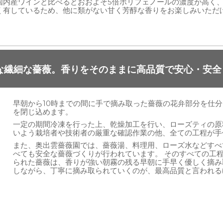
国内産ワインと比べるとおおよそ5倍ポリフェノールの濃度が高く
く有しているため、他に類がない甘く芳醇な香りをお楽しみいただ
な繊細な薔薇。香りをそのままに高品質で安心・安全
早朝から10時までの間に手で摘み取った薔薇の花弁部分を仕
を閉じ込めます。
一定の期間冷凍を行った上、乾燥加工を行い、ローズティの原
いよう栽培者や技術者の厳重な確認作業の他、全ての工程が手
また、奥出雲薔薇園では、薔薇湯、料理用、ローズ水などすべ
べても安全な薔薇づくりが行われています。 そのすべての工
られた薔薇は、香りが強い朝霧の残る早朝に手早く優しく摘み
しながら、丁寧に摘み取られていくのが、最高品質と言われる