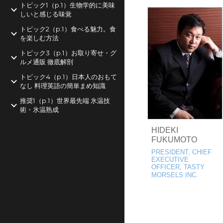
トピック1（p.1）生物学的に美味
しいと感じる味覚
トピック2（p.1）食べる魅力。食
を楽しむ方法
トピック3（p.1）お取り寄せ・グ
ルメ通販 徹底解剖
トピック4（p.1）日本人のおもて
なし 料理英語の簡単まめ知識
推奨1（p.1）世界最先端 氷温技
術・氷温熟成
HIDEKI
FUKUMOTO
PRESIDENT, CHIEF
EXECUTIVE
OFFICER, TASTY
MORSELS INC.