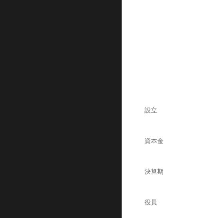
設立
資本金
決算期
役員