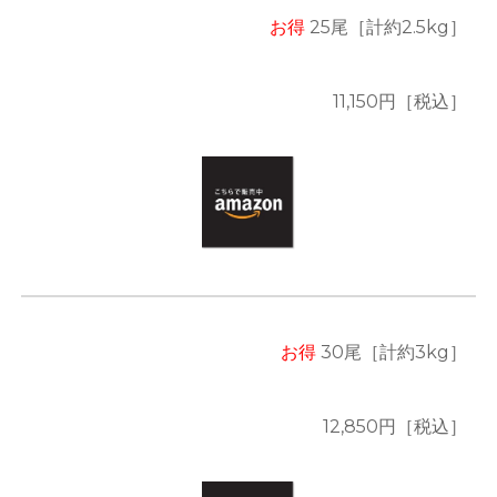
お得
2
5
尾
［計約2.5kg］
11,150
円［税込］
お得
30
尾
［計約
3
kg］
12,850
円［税込］