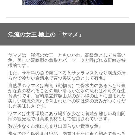
渓流の女王 極上の「ヤマメ」
ヤマメは「渓流の女王」ともいわれ、高級魚として名高い
魚。美しい流線型の魚形とパーマークと呼ばれる斑紋が特
徴的です。
また、サケ科の魚で海に下るとサクラマスとなり渓流の清
らかで冷たい岩清水で育つ美味な魚として有名。
自然界のヤマメは肉食（動物食）で保水力のあるみどり豊
かな森の枯れることの無い清らかな水の流れは不可欠な生
育条件です。宮崎県立鰐塚山系の深い緑の山々に囲まれた
美しい渓流の流れで育まれたその味は森の恵みがつくりだ
した美味しさです。
ヤマメは生育環境にあう場所が少なく養殖が難しい為山間
部の観光地では高級食材として使用されています。
数が少なく市場にあまり出回らない貴重な魚。
炭火で焼く塩焼きは絶品。肉質はサケに近く初めて食べる