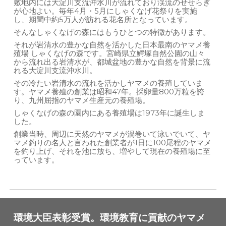
敷地内には大淀川支流沖水川が流れており渓流のせせらぎ
が心地よい。毎年4月・5月にしゃくなげ花祭りを実施
し、期間中約5万人が訪れる花名所となっています。
そんなしゃくなげの森にはもうひとつの特徴があります。
それが岩清水の豊かな自然を活かした日本最南のヤマメ養
殖場 しゃくなげの森です。宮崎県立鰐塚自然公園の山々
から流れ出る岩清水が、都城盆地の豊かな自然を背景に流
れる大淀川支流沖水川。
その冷たい岩清水の流れを活かしヤマメの養殖していま
す。ヤマメ養殖の創業は昭和47年。採卵量800万粒を誇
り、九州屈指のヤマメ生産元の養殖場。
しゃくなげの森の園内にある養殖場は1973年に誕生しま
した。
創業当時、周辺に天然のヤマメが渦巻いて泳いでいて、ヤ
マメ釣りの名人と言われた創業者が1日に100尾程のヤマメ
を釣り上げ、それを池に放ち、増やして現在の養殖場に至
っています。
環境大臣表彰受賞。環境教育に貢献のヤマメ