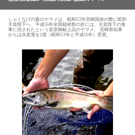
しゃくなげの森のヤマメは、昭和53年宮崎国体の際に昭和
天皇陛下へ、平成16年全国植樹祭の折には、天皇陛下の食
事に供されたという皇室御献上品のヤマメ。 宮崎県知事
からは水産賞を2度（昭和53年と平成16年）受賞。