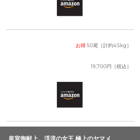
お得
5
0尾
［計約
4.5
kg］
19,700
円［税込］
皇室御献上。渓流の女王 極上のヤマメ