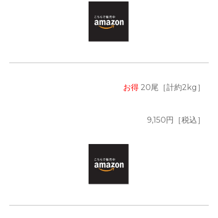
お得
2
0尾
［計約
2k
g］
9,150
円［税込］