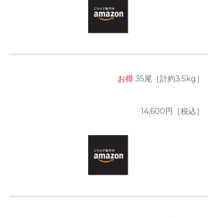
お得
3
5
尾
［計約3.5kg］
14,600
円［税込］