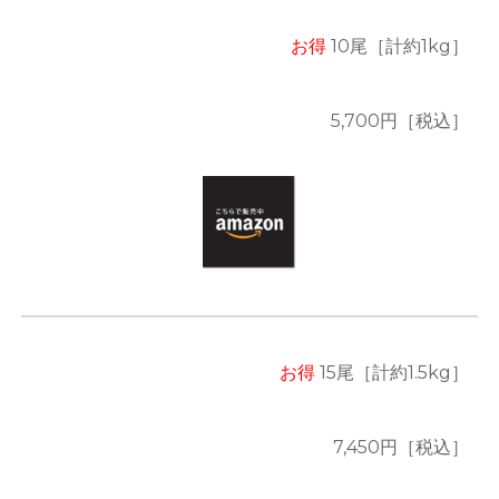
お得
10
尾
［計約
1k
g］
5,700
円［税込］
お得
1
5
尾
［計約1.5kg］
7,450
円［税込］