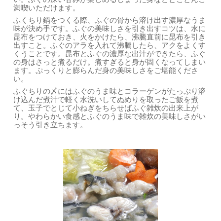
満喫いただけます。
ふくちり鍋をつくる際、ふぐの骨から溶け出す濃厚なうま
味が決め手です。ふぐの美味しさを引き出すコツは、水に
昆布をつけておき、火をかけたら、沸騰直前に昆布を引き
出すこと。ふぐのアラを入れて沸騰したら、アクをよくす
くうことです。昆布とふぐの濃厚な出汁ができたら、ふぐ
の身はさっと煮るだけ。煮すぎると身が固くなってしまい
ます。ぷっくりと膨らんだ身の美味しさをご堪能くださ
い。
ふぐちりの〆にはふぐのうま味とコラーゲンがたっぷり溶
け込んだ煮汁で軽く水洗いしてぬめりを取ったご飯を煮
て、玉子でとじて小ねぎをちらせばふぐ雑炊の出来上が
り。やわらかい食感とふぐのうま味で雑炊の美味しさがい
っそう引き立ちます。