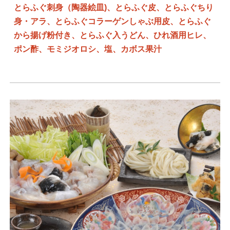
とらふぐ刺身（陶器絵皿)、とらふぐ皮、とらふぐちり
身・アラ、とらふぐコラーゲンしゃぶ用皮、とらふぐ
から揚げ粉付き、とらふぐ入うどん、ひれ酒用ヒレ、
ポン酢、モミジオロシ、塩、カボス果汁