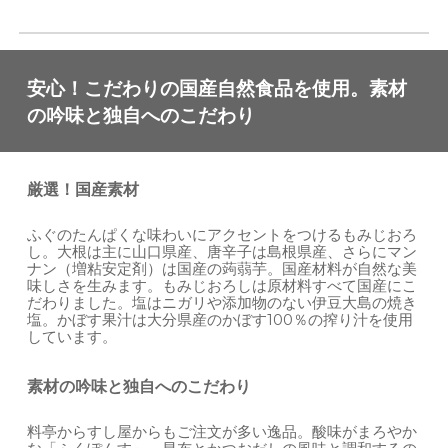
安心！こだわりの国産自然食品を使用。素材
の吟味と独自へのこだわり
厳選！国産素材
ふぐのたんぱくな味わいにアクセントをつけるもみじおろ
し。大根は主に山口県産、唐辛子は島根県産、さらにマン
ナン（増粘安定剤）は国産の蒟蒻芋。国産材料が自然な美
味しさを生みます。もみじおろしは原材料すべて国産にこ
だわりました。塩はニガリや添加物のない伊豆大島の焼き
塩。かぼす果汁は大分県産のかぼす100％の搾り汁を使用
しています。
素材の吟味と独自へのこだわり
料亭からすし屋からもご注文が多い逸品。酸味がまろやか