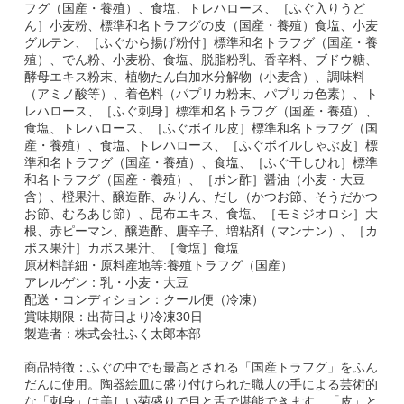
フグ（国産・養殖）、食塩、トレハロース、［ふぐ入りうど
ん］小麦粉、標準和名トラフグの皮（国産・養殖）食塩、小麦
グルテン、［ふぐから揚げ粉付］標準和名トラフグ（国産・養
殖）、でん粉、小麦粉、食塩、脱脂粉乳、香辛料、ブドウ糖、
酵母エキス粉末、植物たん白加水分解物（小麦含）、調味料
（アミノ酸等）、着色料（パプリカ粉末、パプリカ色素）、ト
レハロース、［ふぐ刺身］標準和名トラフグ（国産・養殖）、
食塩、トレハロース、［ふぐボイル皮］標準和名トラフグ（国
産・養殖）、食塩、トレハロース、［ふぐボイルしゃぶ皮］標
準和名トラフグ（国産・養殖）、食塩、［ふぐ干しひれ］標準
和名トラフグ（国産・養殖）、［ポン酢］醤油（小麦・大豆
含）、橙果汁、醸造酢、みりん、だし（かつお節、そうだかつ
お節、むろあじ節）、昆布エキス、食塩、［モミジオロシ］大
根、赤ピーマン、醸造酢、唐辛子、増粘剤（マンナン）、［カ
ボス果汁］カボス果汁、［食塩］食塩
原材料詳細・原料産地等:養殖トラフグ（国産）
アレルゲン：乳・小麦・大豆
配送・コンディション：クール便（冷凍）
賞味期限：出荷日より冷凍30日
製造者：株式会社ふく太郎本部
商品特徴：ふぐの中でも最高とされる「国産トラフグ」をふん
だんに使用。陶器絵皿に盛り付けられた職人の手による芸術的
な「刺身」は美しい菊盛りで目と舌で堪能できます。「皮」と