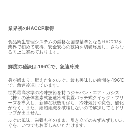
業界初のHACCP取得
食品衛生管理システムの厳格な国際基準となるHACCPを
業界で初めて取得。安全安心の技術を切磋琢磨し、さらな
る向上に努めております。
鮮度の秘訣は-196℃で、急速冷凍
身が締まり、肥えた旬のふぐ。最も美味しい瞬間を-196℃
で、急速冷凍しています。
世界最高水準の冷凍技術を持つジャパン・エア・ガシズ
（株）の液体窒素式急速冷凍装置バッチ式クイック・フリ
ーズを導入し、新鮮な状態を保ち、冷凍焼けや変色、酸化
がなく、また、細胞組織を破壊しないので解凍してもドリ
ップが出ません。
ふぐの風味、栄養もそのまま、引き立てのみずみずしいふ
ぐを、いつでもお楽しみいただけます。