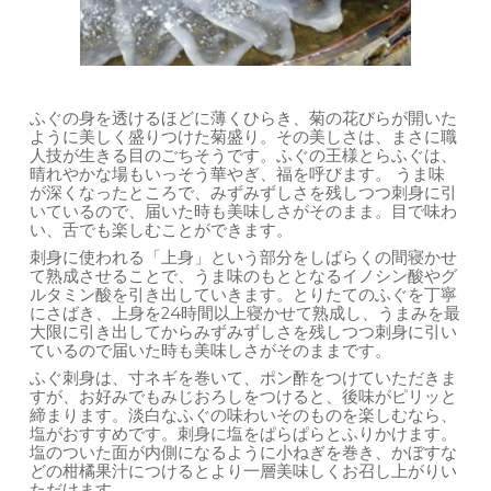
ふぐの身を透けるほどに薄くひらき、菊の花びらが開いた
ように美しく盛りつけた菊盛り。その美しさは、まさに職
人技が生きる目のごちそうです。ふぐの王様とらふぐは、
晴れやかな場もいっそう華やぎ、福を呼びます。 うま味
が深くなったところで、みずみずしさを残しつつ刺身に引
いているので、届いた時も美味しさがそのまま。目で味わ
い、舌でも楽しむことができます。
刺身に使われる「上身」という部分をしばらくの間寝かせ
て熟成させることで、うま味のもととなるイノシン酸やグ
ルタミン酸を引き出していきます。とりたてのふぐを丁寧
にさばき、上身を24時間以上寝かせて熟成し、うまみを最
大限に引き出してからみずみずしさを残しつつ刺身に引い
ているので届いた時も美味しさがそのままです。
ふぐ刺身は、寸ネギを巻いて、ポン酢をつけていただきま
すが、お好みでもみじおろしをつけると、後味がピリッと
締まります。淡白なふぐの味わいそのものを楽しむなら、
塩がおすすめです。刺身に塩をぱらぱらとふりかけます。
塩のついた面が内側になるように小ねぎを巻き、かぼすな
どの柑橘果汁につけるとより一層美味しくお召し上がりい
ただけます。