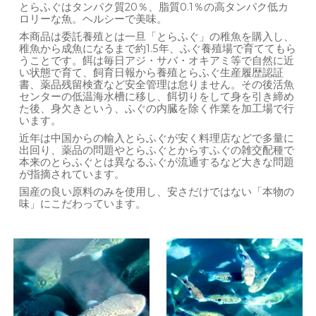
とらふぐはタンパク質20％、脂質0.1％の高タンパク低カ
ロリーな魚。ヘルシーで美味。
本商品は委託養殖とは一旦「とらふぐ」の稚魚を購入し、
稚魚から成魚になるまで約1.5年、ふぐ養殖場で育ててもら
うことです。餌は毎日アジ・サバ・オキアミ等で自然に近
い状態で育て、飼育日報から養殖とらふぐ生産履歴認証
書、薬品残留検査など安全管理は怠りません。その後活魚
センターの低温海水槽に移し、餌切りをして身を引き締め
た後、身欠きという、ふぐの内臓を除く作業を加工場で行
います。
近年は中国からの輸入とらふぐが安く料理店などで多量に
出回り、薬品の問題やとらふぐとからすふぐの雑交配種で
本来のとらふぐとは異なるふぐが流通するなど大きな問題
が指摘されています。
国産の良い原料のみを使用し、安さだけではない「本物の
味」にこだわっています。