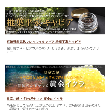
宮崎県産完熟フレッシュキャビア 椎葉平家キャビア
醸し出すキャビア本来の味わいとうまみ。新鮮、まろやかでクリー
ミー
皇室ご献上 幻の尺ヤマメ 黄金のイクラ
高級魚として名高い魚 渓流の女王 ヤマメ。宮崎県鰐塚山系の冷た
い岩清水で育まれた森の恵み