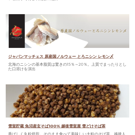
ジャパンマッチェス 原産国ノルウェー とろニシン レモン〆
北海のニシンの基本脂質は驚きの15％～20％。上質でまったりとし
た口溶けを演出
雪室貯蔵 魚沼産玄そば100% 越後雪室屋 雪どけそば茶
香ばしく丸粒焙煎。そのまま食べて美味しい大粒のそば茶。越後人