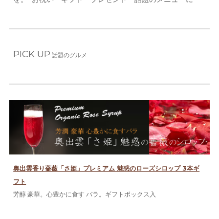
PICK UP
話題のグルメ
奥出雲香り薔薇「さ姫」プレミアム 魅惑のローズシロップ 3本ギ
フト
芳醇 豪華。心豊かに食す バラ。ギフトボックス入