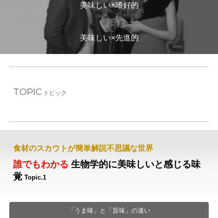
美味しい×
嗜好
的
美味しい×
先進
的
TOPIC
トピック
食材のスカウトが簡単解説不思議な世界
誰でもわかる
生物学的に美味しいと感じる味
覚
Topic.1
「うま味」と「旨味」の違い