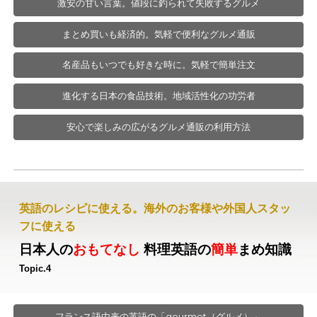
激安の甘い言葉。値段に釣られて失敗するグルメ
まとめ買いも経済的。気軽で便利なグルメ通販
名産品もいつでも好きな時に。気軽で簡単注文
進化する日本の食品技術。地域活性化の功労者
安心で楽しみの広がるグルメ通販の利用方法
英語のレシピに使える。海外のお客様や外国人スタッ
フに使える
日本人の
おもてなし
料理英語の
簡単
まめ知識
Topic.
4
フランス語由来の英語の「gourmet（グルメ）」