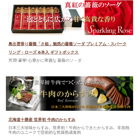
奥出雲香り薔薇「さ姫」魅惑の薔薇ソーダ プレミアム・スパーク
リング・ローズ 6本入 ギフトボックス
芳潤! 豪華! 心豊かに華麗な 薔薇のソ－ダ
北海道十勝産 世界初 牛肉のからすみ
日本三大珍味からすみ。世界初！牛肉からできたからすみ。非加熱
牛肉のユニークで芸術的な乾燥熟成食肉